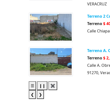
VERACRUZ
Terreno 2 C
Terreno
$ 4
Calle Chiap
Terreno A.
Terreno
$ 2
Calle A. Obr
91270, Vera
☰
❙❙
✖
❮
❯