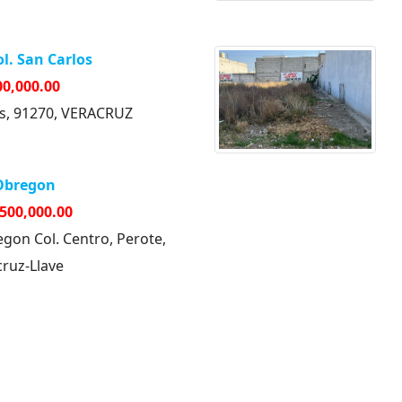
ol. San Carlos
00,000.00
as, 91270, VERACRUZ
 Obregon
,500,000.00
egon Col. Centro, Perote,
cruz-Llave