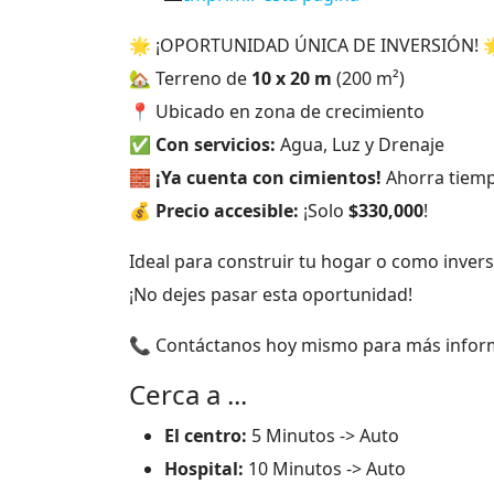
🌟 ¡OPORTUNIDAD ÚNICA DE INVERSIÓN! 
🏡 Terreno de
10 x 20 m
(200 m²)
📍 Ubicado en zona de crecimiento
✅
Con servicios:
Agua, Luz y Drenaje
🧱
¡Ya cuenta con cimientos!
Ahorra tiemp
💰
Precio accesible:
¡Solo
$330,000
!
Ideal para construir tu hogar o como invers
¡No dejes pasar esta oportunidad!
📞 Contáctanos hoy mismo para más infor
Cerca a ...
El centro:
5 Minutos -> Auto
Hospital:
10 Minutos -> Auto