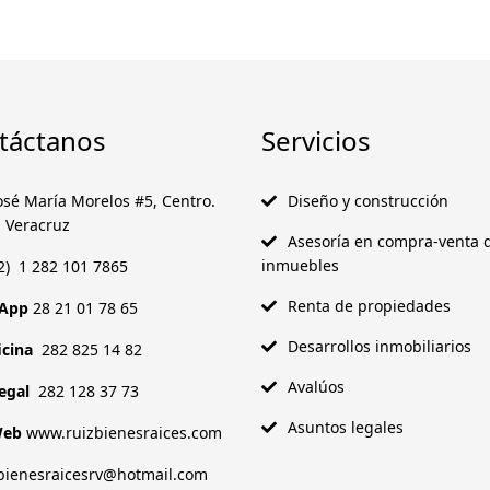
táctanos
Servicios
José María Morelos #5, Centro.
Diseño y construcción
, Veracruz
Asesoría en compra-venta 
inmuebles
2) 1 282 101 7865
Renta de propiedades
App
28 21 01 78 65
Desarrollos inmobiliarios
ficina
282 825 14 82
Avalúos
Legal
282 128 37 73
Asuntos legales
Web
www.ruizbienesraices.com
ienesraicesrv@hotmail.com