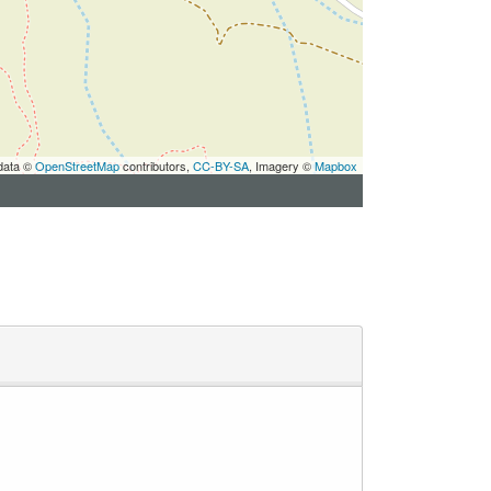
data ©
OpenStreetMap
contributors,
CC-BY-SA
, Imagery ©
Mapbox