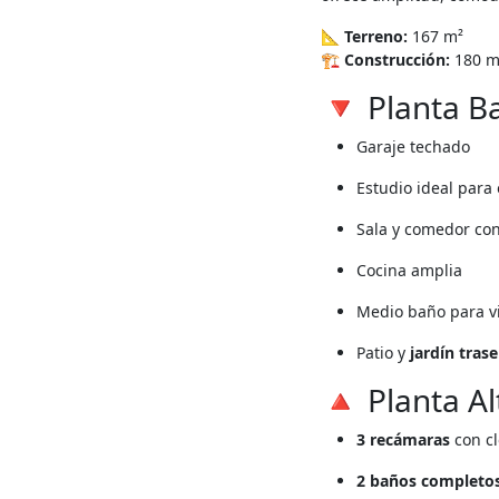
📐
Terreno:
167 m²
🏗
Construcción:
180 m
🔻 Planta Ba
Garaje techado
Estudio ideal para 
Sala y comedor co
Cocina amplia
Medio baño para vi
Patio y
jardín tras
🔺 Planta Al
3 recámaras
con cl
2 baños completo