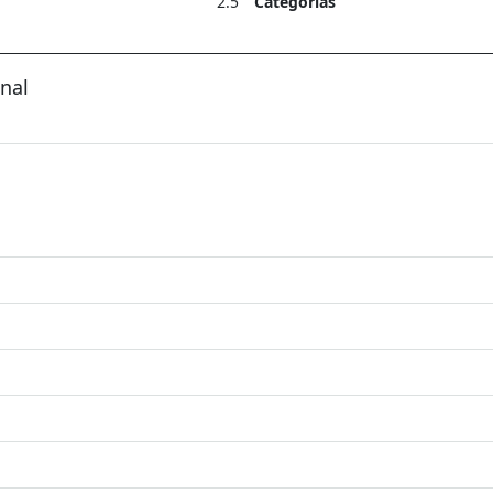
2.5
Categorías
nal