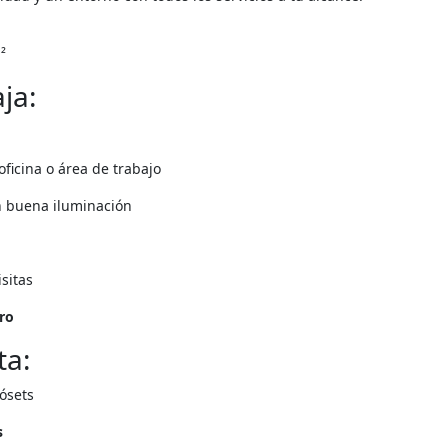
²
ja:
oficina o área de trabajo
n buena iluminación
sitas
ero
ta:
ósets
s