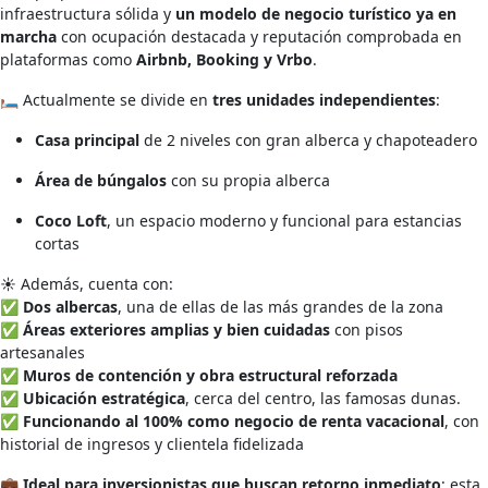
infraestructura sólida y
un modelo de negocio turístico ya en
marcha
con ocupación destacada y reputación comprobada en
plataformas como
Airbnb, Booking y Vrbo
.
🛏️ Actualmente se divide en
tres unidades independientes
:
Casa principal
de 2 niveles con gran alberca y chapoteadero
Área de búngalos
con su propia alberca
Coco Loft
, un espacio moderno y funcional para estancias
cortas
☀️ Además, cuenta con:
✅
Dos albercas
, una de ellas de las más grandes de la zona
✅
Áreas exteriores amplias y bien cuidadas
con pisos
artesanales
✅
Muros de contención y obra estructural reforzada
✅
Ubicación estratégica
, cerca del centro, las famosas dunas.
✅
Funcionando al 100% como negocio de renta vacacional
, con
historial de ingresos y clientela fidelizada
💼
Ideal para inversionistas que buscan retorno inmediato
: esta